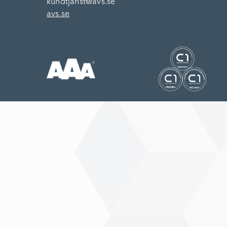
kundtjanst@avs.se
avs.se