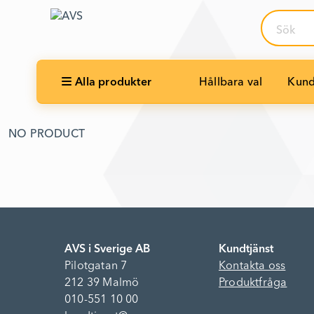
Sök
Alla produkter
Hållbara val
Kund
NO PRODUCT
AVS i Sverige AB
Kundtjänst
Pilotgatan 7
Kontakta oss
212 39 Malmö
Produktfråga
010-551 10 00